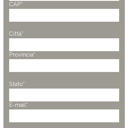
CAP*
Città*
Provincia*
Stato*
E-mail*