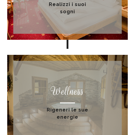
Realizzi i suoi
sogni
Wellness
Rigeneri le sue
energie