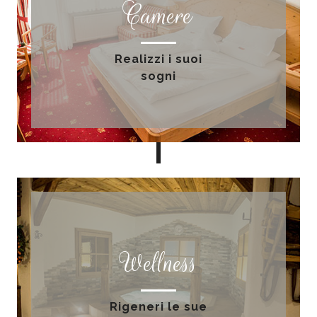
Camere
Realizzi i suoi
sogni
Wellness
Rigeneri le sue